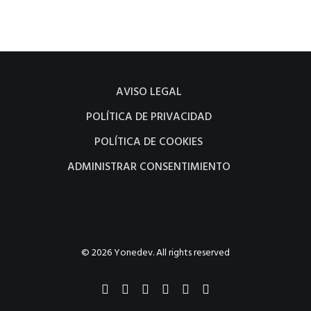
funcione lo
mejor posible
durante tu
visita. Si rechaza
estas cookies,
AVISO LEGAL
algunas
POLÍTICA DE PRIVACIDAD
funcionalidades
POLÍTICA DE COOKIES
desaparecerán
de la web.
ADMINISTRAR CONSENTIMIENTO
Marketing
Al compartir tus
intereses y
© 2026 Yonedev. All rights reserved
comportamiento
mientras visitas
nuestro sitio,