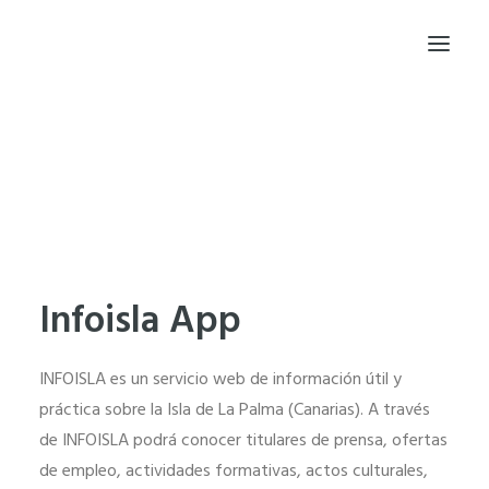
INICIO
PRINCIPIOS
PROYECTOS
TRAYECTORIA
BLOG
FRAGMENTOS DE CÓDIGO
DESDE DONDE TRABAJO
Infoisla App
HABLEMOS
EN MEMORIA DE NOAH
INFOISLA es un servicio web de información útil y
práctica sobre la Isla de La Palma (Canarias). A través
de INFOISLA podrá conocer titulares de prensa, ofertas
de empleo, actividades formativas, actos culturales,