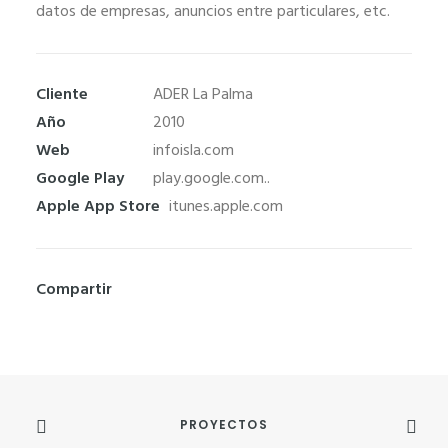
datos de empresas, anuncios entre particulares, etc.
Cliente
ADER La Palma
Año
2010
Web
infoisla.com
Google Play
play.google.com
..
Apple App Store
itunes.apple.com
Necesarias
Estas
Compartir
cookies no
son
opcionales.
Son
necesarias
PROYECTOS
para que