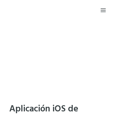
INICIO
PRINCIPIOS
PROYECTOS
TRAYECTORIA
BLOG
FRAGMENTOS DE CÓDIGO
DESDE DONDE TRABAJO
HABLEMOS
EN MEMORIA DE NOAH
Aplicación iOS de