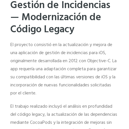
Gestión de Incidencias
— Modernización de
Código Legacy
El proyecto consistió en la actualización y mejora de
una aplicación de gestión de incidencias para iOS,
originalmente desarrollada en 2012 con Objective-C. La
app requería una adaptación completa para garantizar
Necesarias
su compatibilidad con las últimas versiones de iOS y la
Estas
incorporación de nuevas funcionalidades solicitadas
cookies no
por el cliente.
son
opcionales.
El trabajo realizado incluyó el análisis en profundidad
Son
del código legacy, la actualización de las dependencias
necesarias
mediante CocoaPods y la integración de mejoras sin
para que