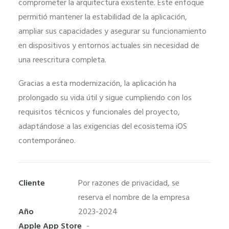
comprometer la arquitectura existente. Este enfoque
funcione la
permitió mantener la estabilidad de la aplicación,
web.
ampliar sus capacidades y asegurar su funcionamiento
en dispositivos y entornos actuales sin necesidad de
Estadísticas
una reescritura completa.
Para que
podamos
Gracias a esta modernización, la aplicación ha
mejorar la
prolongado su vida útil y sigue cumpliendo con los
funcionalidad
requisitos técnicos y funcionales del proyecto,
y estructura
adaptándose a las exigencias del ecosistema iOS
de la web, en
contemporáneo.
base a cómo
se usa la web.
Cliente
Por razones de privacidad, se
reserva el nombre de la empresa
Experiencia
Año
2023-2024
Para que
Apple App Store
-
nuestra web