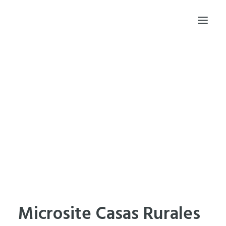
INICIO
PRINCIPIOS
PROYECTOS
TRAYECTORIA
BLOG
FRAGMENTOS DE CÓDIGO
DESDE DONDE TRABAJO
HABLEMOS
EN MEMORIA DE NOAH
Microsite Casas Rurales