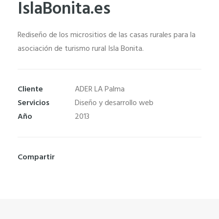
IslaBonita.es
Rediseño de los micrositios de las casas rurales para la
asociación de turismo rural Isla Bonita.
Cliente
ADER LA Palma
Servicios
Diseño y desarrollo web
Año
2013
Necesarias
Estas
cookies no
Compartir
son
opcionales.
Son
necesarias
para que