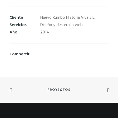
Cliente
Nuevo Rumbo Historia Viva S.L.
Servicios
Diseño y desarrollo web
Año
2014
Compartir
Necesarias
Estas
cookies no
son
PROYECTOS
opcionales.
Son
necesarias
para que