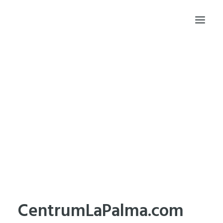
INICIO
PRINCIPIOS
PROYECTOS
TRAYECTORIA
BLOG
FRAGMENTOS DE CÓDIGO
DESDE DONDE TRABAJO
HABLEMOS
EN MEMORIA DE NOAH
CentrumLaPalma.com