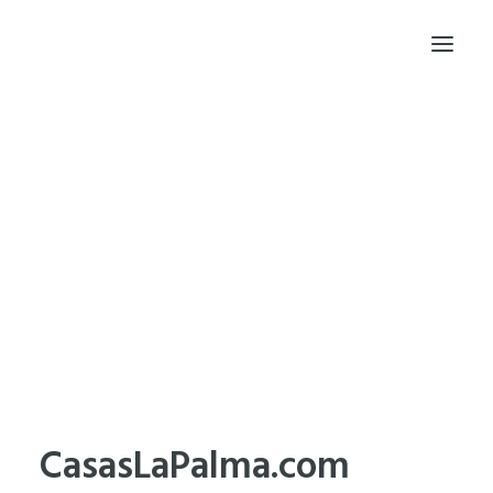
INICIO
PRINCIPIOS
PROYECTOS
TRAYECTORIA
BLOG
FRAGMENTOS DE CÓDIGO
DESDE DONDE TRABAJO
HABLEMOS
EN MEMORIA DE NOAH
CasasLaPalma.com