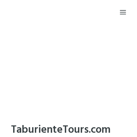
INICIO
PRINCIPIOS
PROYECTOS
TRAYECTORIA
BLOG
FRAGMENTOS DE CÓDIGO
DESDE DONDE TRABAJO
HABLEMOS
EN MEMORIA DE NOAH
TaburienteTours.com