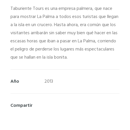
Taburiente Tours es una empresa palmera, que nace
para mostrar La Palma a todos esos turistas que llegan
a la isla en un crucero. Hasta ahora, era común que los
visitantes arribarán sin saber muy bien qué hacer en las
escasas horas que iban a pasar en La Palma, corriendo
el peligro de perderse los lugares más espectaculares
que se hallan en la isla bonita.
Necesarias
Estas
Año
2013
cookies no
son
opcionales.
Compartir
Son
necesarias
para que