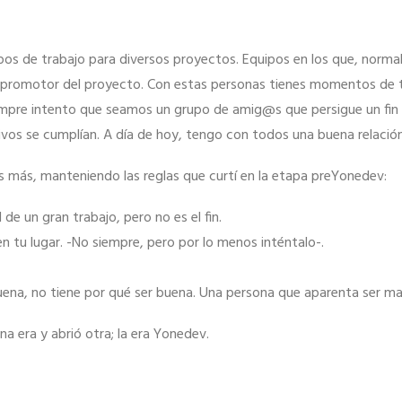
os de trabajo para diversos proyectos. Equipos en los que, norma
o promotor del proyecto. Con estas personas tienes momentos de t
empre intento que seamos un grupo de amig@s que persigue un fin 
tivos se cumplían. A día de hoy, tengo con todos una buena relació
s más, manteniendo las reglas que curtí en la etapa preYonedev:
l de un gran trabajo, pero no es el fin.
n tu lugar. -No siempre, pero por lo menos inténtalo-.
ena, no tiene por qué ser buena. Una persona que aparenta ser mal
una era y abrió otra; la era Yonedev.