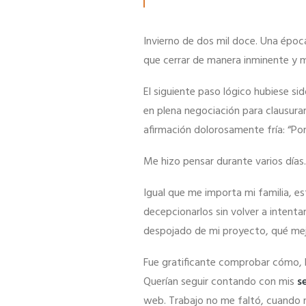
Invierno de dos mil doce. Una época
que cerrar de manera inminente y 
El siguiente paso lógico hubiese s
en plena negociación para clausurar
afirmación dolorosamente fría: “Por
Me hizo pensar durante varios día
Necesarias
Estas
Igual que me importa mi familia, e
cookies no
decepcionarlos sin volver a intenta
son
despojado de mi proyecto, qué mejo
opcionales.
Son
Fue gratificante comprobar cómo, l
necesarias
Querían seguir contando con mis
s
para que
web. Trabajo no me faltó, cuando n