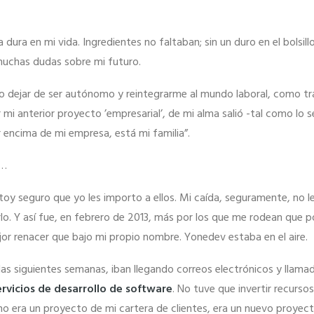
 dura en mi vida. Ingredientes no faltaban; sin un duro en el bolsil
muchas dudas sobre mi futuro.
ido dejar de ser autónomo y reintegrarme al mundo laboral, como tr
 mi anterior proyecto ’empresarial’, de mi alma salió -tal como lo 
 encima de mi empresa, está mi familia”.
s…
stoy seguro que yo les importo a ellos. Mi caída, seguramente, no 
rlo. Y así fue, en febrero de 2013, más por los que me rodean que p
r renacer que bajo mi propio nombre. Yonedev estaba en el aire.
as siguientes semanas, iban llegando correos electrónicos y llamad
ervicios de desarrollo de software
. No tuve que invertir recurso
o era un proyecto de mi cartera de clientes, era un nuevo proyect