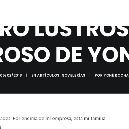
TRO LUSTRO
ROSO DE YO
05/02/2018
|
EN
ARTÍCULOS
,
NOVELERÍAS
|
POR
YONÉ ROCH
dades. Por encima de mi empresa, está mi familia.
3