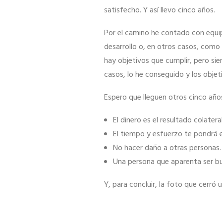
funcione la
satisfecho. Y así llevo cinco años.
web.
Por el camino he contado con equip
desarrollo o, en otros casos, com
Estadísticas
hay objetivos que cumplir, pero si
Para que
casos, lo he conseguido y los obje
podamos
mejorar la
Espero que lleguen otros cinco año
funcionalidad
y estructura
El dinero es el resultado colatera
de la web, en
El tiempo y esfuerzo te pondrá e
base a cómo
No hacer daño a otras personas.
se usa la web.
Una persona que aparenta ser bu
Y, para concluir, la foto que cerró 
Experiencia
Para que
nuestra web