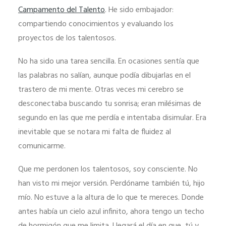
Campamento del Talento
. He sido embajador:
compartiendo conocimientos y evaluando los
proyectos de los talentosos.
No ha sido una tarea sencilla. En ocasiones sentía que
las palabras no salían, aunque podía dibujarlas en el
trastero de mi mente. Otras veces mi cerebro se
desconectaba buscando tu sonrisa; eran milésimas de
segundo en las que me perdía e intentaba disimular. Era
Necesarias
inevitable que se notara mi falta de fluidez al
Estas
comunicarme.
cookies no
son
Que me perdonen los talentosos, soy consciente. No
opcionales.
han visto mi mejor versión. Perdóname también tú, hijo
Son
mío. No estuve a la altura de lo que te mereces. Donde
necesarias
antes había un cielo azul infinito, ahora tengo un techo
para que