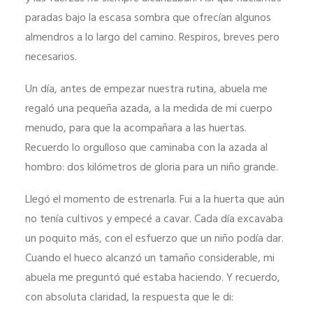
funcione lo
paradas bajo la escasa sombra que ofrecían algunos
mejor posible
almendros a lo largo del camino. Respiros, breves pero
durante tu
necesarios.
visita. Si rechaza
estas cookies,
Un día, antes de empezar nuestra rutina, abuela me
algunas
regaló una pequeña azada, a la medida de mi cuerpo
funcionalidades
menudo, para que la acompañara a las huertas.
desaparecerán
Recuerdo lo orgulloso que caminaba con la azada al
de la web.
hombro: dos kilómetros de gloria para un niño grande.
Llegó el momento de estrenarla. Fui a la huerta que aún
Marketing
no tenía cultivos y empecé a cavar. Cada día excavaba
Al compartir tus
un poquito más, con el esfuerzo que un niño podía dar.
intereses y
Cuando el hueco alcanzó un tamaño considerable, mi
comportamiento
abuela me preguntó qué estaba haciendo. Y recuerdo,
mientras visitas
con absoluta claridad, la respuesta que le di:
nuestro sitio,