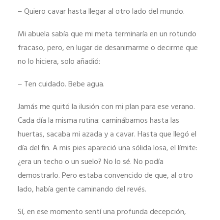
aumentas la
– Quiero cavar hasta llegar al otro lado del mundo.
posibilidad de
ver contenido y
Mi abuela sabía que mi meta terminaría en un rotundo
ofertas
fracaso, pero, en lugar de desanimarme o decirme que
personalizados.
no lo hiciera, solo añadió:
– Ten cuidado. Bebe agua.
Jamás me quitó la ilusión con mi plan para ese verano.
Cada día la misma rutina: caminábamos hasta las
huertas, sacaba mi azada y a cavar. Hasta que llegó el
día del fin. A mis pies apareció una sólida losa, el límite:
¿era un techo o un suelo? No lo sé. No podía
demostrarlo. Pero estaba convencido de que, al otro
lado, había gente caminando del revés.
Sí, en ese momento sentí una profunda decepción,