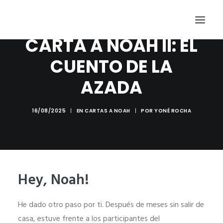
INICIO
CARTA A NOAH II: EL
PRINCIPIOS
PROYECTOS
CUENTO DE LA
TRAYECTORIA
AZADA
BLOG
16/08/2025
|
EN
CARTAS A NOAH
|
POR
YONÉ ROCHA
FRAGMENTOS DE CÓDIGO
DESDE DONDE TRABAJO
HABLEMOS
EN MEMORIA DE NOAH
Hey, Noah!
He dado otro paso por ti. Después de meses sin salir de
casa, estuve frente a los participantes del