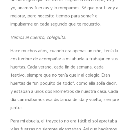
de hormigón que me limita. Llegará el día en que, tú y
funcione la
yo, unamos fuerzas y lo rompamos. Sé que por ti voy a
web.
mejorar, pero necesito tiempo para sonreír e
impulsarme en cada segundo que te recuerdo.
Estadísticas
Vamos al cuento, coleguita.
Para que
podamos
Hace muchos años, cuando era apenas un niño, tenía la
mejorar la
costumbre de acompañar a mi abuela a trabajar en sus
funcionalidad
huertas. Cada verano, cada fin de semana, cada
y estructura
festivo, siempre que no tenía que ir al colegio. Eran
de la web, en
huertas de “un poquito de todo”, como ella solía decir,
base a cómo
y estaban a unos dos kilómetros de nuestra casa. Cada
se usa la web.
día caminábamos esa distancia de ida y vuelta, siempre
juntos.
Experiencia
Para mi abuela, el trayecto no era fácil: el sol apretaba
Para que
nuestra web
y las fuerzas no siempre alcanzaban. Así que hacíamos