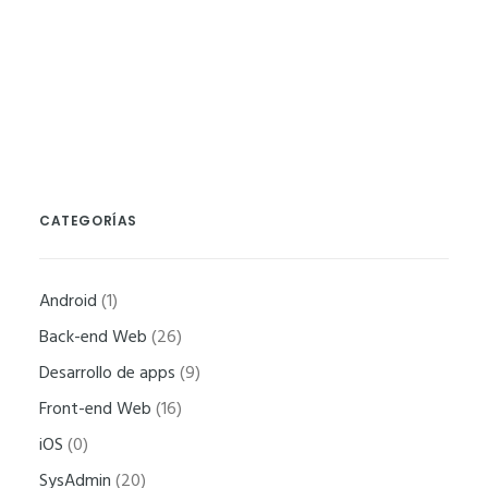
SysAdmin
aumentas la
posibilidad de
ver contenido y
ofertas
personalizados.
CATEGORÍAS
Android
(1)
Back-end Web
(26)
Desarrollo de apps
(9)
Front-end Web
(16)
iOS
(0)
SysAdmin
(20)