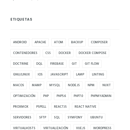
ETIQUETAS
ANDROID
APACHE
ATOM
BACKUP
COMPOSER
CONTENEDORES
CSS
DOCKER
DOCKER COMPOSE
DOCTRINE
DQL
FIREBASE
GIT
GIT FLOW
GNU/LINUX
IOS
JAVASCRIPT
LAMP
LINTING
MACOS
MAMP
MYSQL
NODE.JS
NPM
NUXT
OPTIMIZACIÓN
PHP
PHP5.6
PHP7.0
PHPMYADMIN
PROXMOX
PSPELL
REACTJS
REACT NATIVE
SERVIDORES
SFTP
SQL
SYMFONY
UBUNTU
VIRTUALHOSTS
VIRTUALIZACIÓN
VUE.JS
WORDPRESS