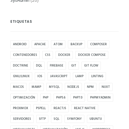
SysAdmin
(20)
funcione la
web.
ETIQUETAS
Estadísticas
Para que
ANDROID
APACHE
ATOM
BACKUP
COMPOSER
podamos
mejorar la
CONTENEDORES
CSS
DOCKER
DOCKER COMPOSE
funcionalidad
DOCTRINE
DQL
FIREBASE
GIT
GIT FLOW
y estructura
de la web, en
GNU/LINUX
IOS
JAVASCRIPT
LAMP
LINTING
base a cómo
MACOS
MAMP
MYSQL
NODE.JS
NPM
NUXT
se usa la web.
OPTIMIZACIÓN
PHP
PHP5.6
PHP7.0
PHPMYADMIN
PROXMOX
PSPELL
REACTJS
REACT NATIVE
Experiencia
SERVIDORES
SFTP
SQL
SYMFONY
UBUNTU
Para que
nuestra web