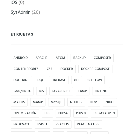
iOS
(0)
funcione la
web.
SysAdmin
(20)
Estadísticas
ETIQUETAS
Para que
podamos
mejorar la
ANDROID
APACHE
ATOM
BACKUP
COMPOSER
funcionalidad
CONTENEDORES
CSS
DOCKER
DOCKER COMPOSE
y estructura
de la web, en
DOCTRINE
DQL
FIREBASE
GIT
GIT FLOW
base a cómo
GNU/LINUX
IOS
JAVASCRIPT
LAMP
LINTING
se usa la web.
MACOS
MAMP
MYSQL
NODE.JS
NPM
NUXT
OPTIMIZACIÓN
PHP
PHP5.6
PHP7.0
PHPMYADMIN
Experiencia
Para que
PROXMOX
PSPELL
REACTJS
REACT NATIVE
nuestra web