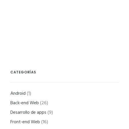
PHP 7.0
SysAdmin
Necesarias
CATEGORÍAS
Estas
cookies no
Android
(1)
son
opcionales.
Back-end Web
(26)
Son
Desarrollo de apps
(9)
necesarias
Front-end Web
(16)
para que