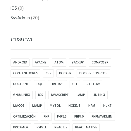
funcione la
iOS
(0)
web.
SysAdmin
(20)
Estadísticas
Para que
ETIQUETAS
podamos
mejorar la
funcionalidad
ANDROID
APACHE
ATOM
BACKUP
COMPOSER
y estructura
CONTENEDORES
CSS
DOCKER
DOCKER COMPOSE
de la web, en
DOCTRINE
DQL
FIREBASE
GIT
GIT FLOW
base a cómo
se usa la web.
GNU/LINUX
IOS
JAVASCRIPT
LAMP
LINTING
MACOS
MAMP
MYSQL
NODE.JS
NPM
NUXT
Experiencia
OPTIMIZACIÓN
PHP
PHP5.6
PHP7.0
PHPMYADMIN
Para que
PROXMOX
PSPELL
REACTJS
REACT NATIVE
nuestra web