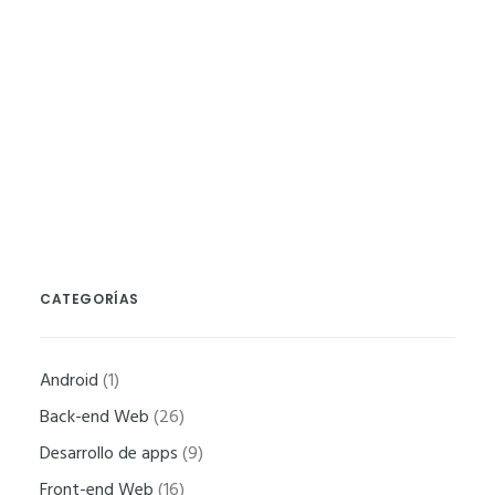
Proxmox 4.x: Añadir una IP pública a un
contenedor
SysAdmin
Necesarias
CATEGORÍAS
Estas
cookies no
son
Android
(1)
opcionales.
Back-end Web
(26)
Son
necesarias
Desarrollo de apps
(9)
para que
Front-end Web
(16)