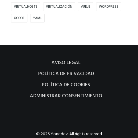
funcione lo
VIRTUALHOSTS
VIRTUALIZACIÓN
VUE.JS
WORDPRESS
mejor posible
XCODE
YAML
durante tu
visita. Si rechaza
estas cookies,
algunas
funcionalidades
AVISO LEGAL
desaparecerán
de la web.
POLÍTICA DE PRIVACIDAD
POLÍTICA DE COOKIES
Marketing
ADMINISTRAR CONSENTIMIENTO
Al compartir tus
intereses y
comportamiento
mientras visitas
nuestro sitio,
© 2026 Yonedev. All rights reserved