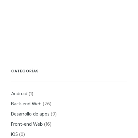
SysAdmin
CATEGORÍAS
Necesarias
Estas
cookies no
Android
(1)
son
Back-end Web
(26)
opcionales.
Desarrollo de apps
(9)
Son
Front-end Web
(16)
necesarias
para que
iOS
(0)