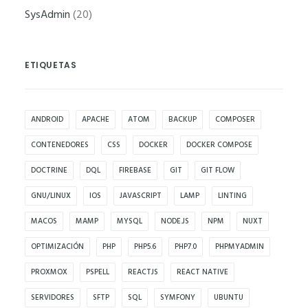
funcione la
SysAdmin
(20)
web.
ETIQUETAS
Estadísticas
Para que
podamos
ANDROID
APACHE
ATOM
BACKUP
COMPOSER
mejorar la
funcionalidad
CONTENEDORES
CSS
DOCKER
DOCKER COMPOSE
y estructura
DOCTRINE
DQL
FIREBASE
GIT
GIT FLOW
de la web, en
GNU/LINUX
IOS
JAVASCRIPT
LAMP
LINTING
base a cómo
se usa la web.
MACOS
MAMP
MYSQL
NODE.JS
NPM
NUXT
OPTIMIZACIÓN
PHP
PHP5.6
PHP7.0
PHPMYADMIN
Experiencia
PROXMOX
PSPELL
REACTJS
REACT NATIVE
Para que
SERVIDORES
SFTP
SQL
SYMFONY
UBUNTU
nuestra web