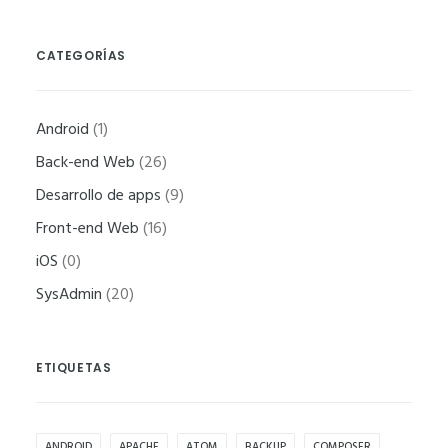
aumentas la
posibilidad de
CATEGORÍAS
ver contenido y
ofertas
personalizados.
Android
(1)
Back-end Web
(26)
Desarrollo de apps
(9)
Front-end Web
(16)
iOS
(0)
SysAdmin
(20)
ETIQUETAS
ANDROID
APACHE
ATOM
BACKUP
COMPOSER