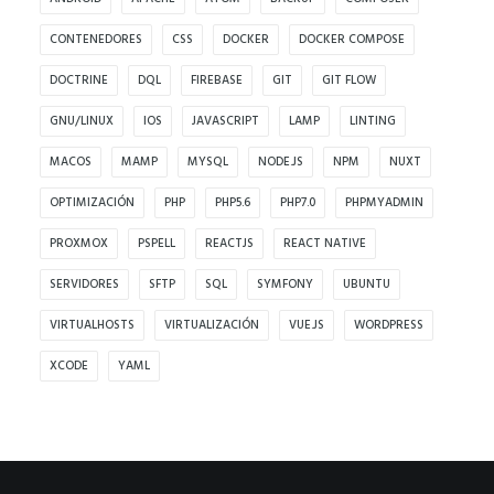
CONTENEDORES
CSS
DOCKER
DOCKER COMPOSE
DOCTRINE
DQL
FIREBASE
GIT
GIT FLOW
GNU/LINUX
IOS
JAVASCRIPT
LAMP
LINTING
MACOS
MAMP
MYSQL
NODE.JS
NPM
NUXT
OPTIMIZACIÓN
PHP
PHP5.6
PHP7.0
PHPMYADMIN
PROXMOX
PSPELL
REACTJS
REACT NATIVE
SERVIDORES
SFTP
SQL
SYMFONY
UBUNTU
VIRTUALHOSTS
VIRTUALIZACIÓN
VUE.JS
WORDPRESS
XCODE
YAML