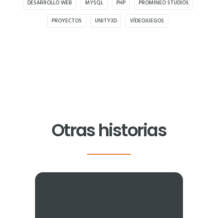
DESARROLLO WEB
MYSQL
PHP
PROMINEO STUDIOS
aumentas la
posibilidad de
PROYECTOS
UNITY3D
VÍDEOJUEGOS
ver contenido y
ofertas
personalizados.
Otras historias