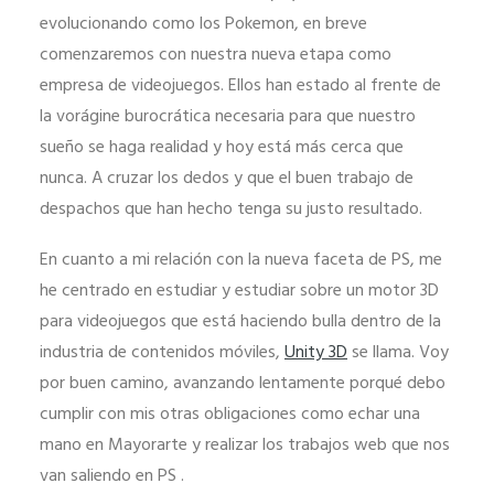
funcione la
evolucionando como los Pokemon, en breve
web.
comenzaremos con nuestra nueva etapa como
empresa de videojuegos. Ellos han estado al frente de
la vorágine burocrática necesaria para que nuestro
Estadísticas
sueño se haga realidad y hoy está más cerca que
Para que
nunca. A cruzar los dedos y que el buen trabajo de
podamos
mejorar la
despachos que han hecho tenga su justo resultado.
funcionalidad
En cuanto a mi relación con la nueva faceta de PS, me
y estructura
he centrado en estudiar y estudiar sobre un motor 3D
de la web, en
para videojuegos que está haciendo bulla dentro de la
base a cómo
se usa la web.
industria de contenidos móviles,
Unity 3D
se llama. Voy
por buen camino, avanzando lentamente porqué debo
cumplir con mis otras obligaciones como echar una
Experiencia
mano en Mayorarte y realizar los trabajos web que nos
Para que
van saliendo en PS .
nuestra web