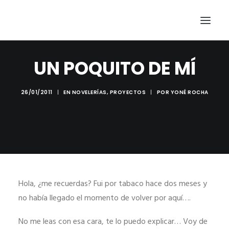
INICIO
PRINCIPIOS
PROYECTOS
UN POQUITO DE MÍ
TRAYECTORIA
26/01/2011
|
EN
NOVELERÍAS
,
PROYECTOS
|
POR
YONÉ ROCHA
BLOG
FRAGMENTOS DE CÓDIGO
DESDE DONDE TRABAJO
HABLEMOS
EN MEMORIA DE NOAH
Hola, ¿me recuerdas? Fui por tabaco hace dos meses y
no había llegado el momento de volver por aquí….
No me leas con esa cara, te lo puedo explicar… Voy de