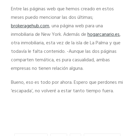
funcione lo
Entre las páginas web que hemos creado en estos
mejor posible
meses puedo mencionar las dos últimas;
durante tu
brokeragehub.com
, una página web para una
visita. Si rechaza
inmobiliaria de New York. Además de
hogarcanario.es
,
estas cookies,
otra inmobiliaria, esta vez de la isla de La Palma y que
algunas
todavía le falta contenido. -Aunque las dos páginas
funcionalidades
comparten temática, es pura casualidad, ambas
desaparecerán
empresas no tienen relación alguna.
de la web.
Bueno, eso es todo por ahora. Espero que perdones mi
‘escapada’, no volveré a estar tanto tiempo fuera.
Marketing
Al compartir tus
intereses y
comportamiento
mientras visitas
nuestro sitio,