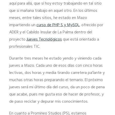
aquí para allá, que sí hoy estoy trabajando en tal sitio
que si mañana trabajo en aquel otro. En los últimos
meses, entre tales sitios, he estado en Mazo
impartiendo un
curso de PHP 5 y MySQL
, ofrecido por
ADER y el Cabildo Insular de La Palma dentro del
proyecto
Jueves Tecnológicos
que está orientado a
profesionales TIC.
Durante tres meses he estado yendo y viniendo cada
Necesarias
jueves a Mazo. Cada uno de esos días con cinco horas
Estas
lectivas, dos horas y media tirando carretera pa’lante y
cookies no
muchas otras horas preparando el temario. El próximo
son
jueves será mi último día del curso, da un poco de pena
opcionales.
que acabe, pues me gusta eso de hacer de profesor, y
Son
de paso reciclar y depurar mis conocimientos.
necesarias
para que
En cuanto a Promineo Studios (PS), estamos